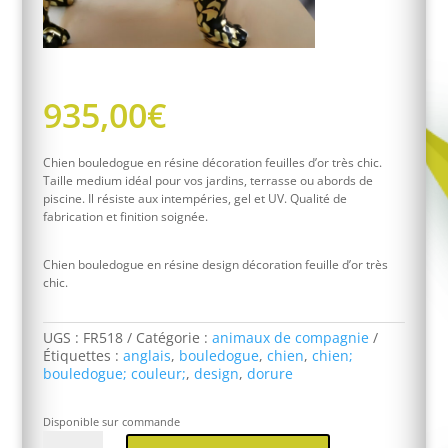
935,00
€
Chien bouledogue en résine décoration feuilles d’or très chic.
Taille medium idéal pour vos jardins, terrasse ou abords de
piscine. Il résiste aux intempéries, gel et UV. Qualité de
fabrication et finition soignée.
Chien bouledogue en résine design décoration feuille d’or très
chic.
UGS :
FR518
Catégorie :
animaux de compagnie
Étiquettes :
anglais
,
bouledogue
,
chien
,
chien;
bouledogue; couleur;
,
design
,
dorure
Disponible sur commande
quantité