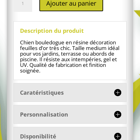
Ajouter au panier
de
Bouledogue
en
résine
feuilles
Description du produit
dorées
Chien bouledogue en résine décoration
feuilles d’or très chic. Taille medium idéal
pour vos jardins, terrasse ou abords de
piscine. Il résiste aux intempéries, gel et
UV. Qualité de fabrication et finition
soignée.
Caratéristiques
Personnalisation
Disponibilité