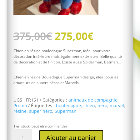
Le
Le
375,00
€
275,00
€
prix
prix
initial
actuel
était :
est :
Chien en résine bouledogue Superman, idéal pour votre
375,00€.
275,00€.
décoration intérieure mais également extérieure. Belle qualité
de décoration et de finition. Existe aussi Spiderman, Batman…
Chien en résine Bouledogue Superman design, idéal pour es
amateurs de supers héros et Marvels.
UGS :
FR161
Catégories :
animaux de compagnie
,
Promo
Étiquettes :
bouledogue
,
chien
,
héro
,
marvel
,
résine
,
super héro
,
Superman
1 en stock (peut être commandé)
quantité
Ajouter au panier
de