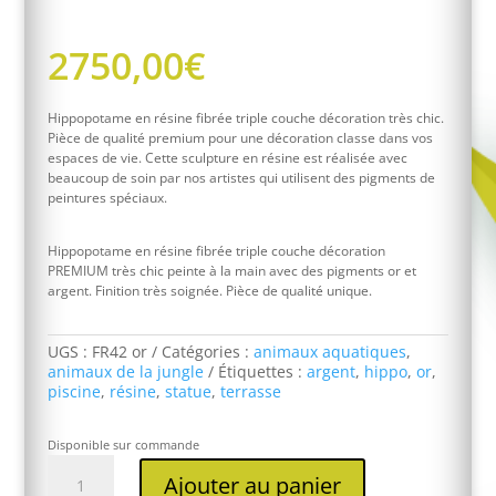
2750,00
€
Hippopotame en résine fibrée triple couche décoration très chic.
Pièce de qualité premium pour une décoration classe dans vos
espaces de vie. Cette sculpture en résine est réalisée avec
beaucoup de soin par nos artistes qui utilisent des pigments de
peintures spéciaux.
Hippopotame en résine fibrée triple couche décoration
PREMIUM très chic peinte à la main avec des pigments or et
argent. Finition très soignée. Pièce de qualité unique.
UGS :
FR42 or
Catégories :
animaux aquatiques
,
animaux de la jungle
Étiquettes :
argent
,
hippo
,
or
,
piscine
,
résine
,
statue
,
terrasse
Disponible sur commande
quantité
Ajouter au panier
de